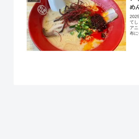
め
20
てし
アニ
布に