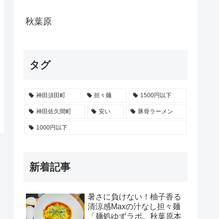
秋葉原
タグ
神田須田町
担々麺
1500円以下
神田佐久間町
安い
豚骨ラーメン
1000円以下
新着記事
暑さに負けない！柚子香る
清涼感Maxの汁なし担々麺
「麺処ゆずラボ。秋葉原本