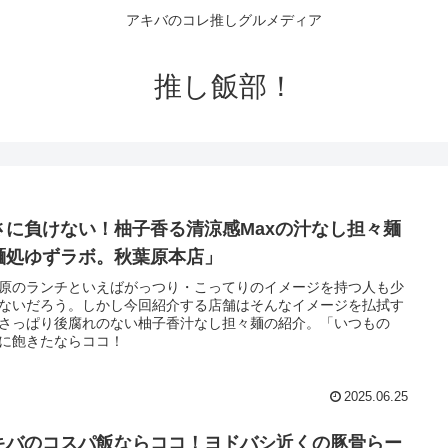
アキバのコレ推しグルメディア
推し飯部！
さに負けない！柚子香る清涼感Maxの汁なし担々麺
麺処ゆずラボ。秋葉原本店」
原のランチといえばがっつり・こってりのイメージを持つ人も少
ないだろう。しかし今回紹介する店舗はそんなイメージを払拭す
さっぱり後腐れのない柚子香汁なし担々麺の紹介。「いつもの
に飽きたならココ！
2025.06.25
キバのコスパ飯ならココ！ヨドバシ近くの豚骨らー