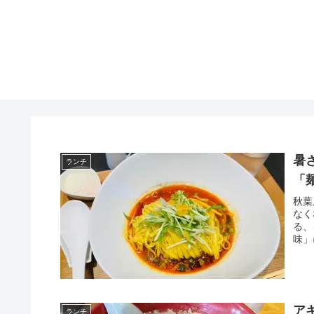
暑
ランチ
「
秋葉
なく
る、
味」
ア
ランチ